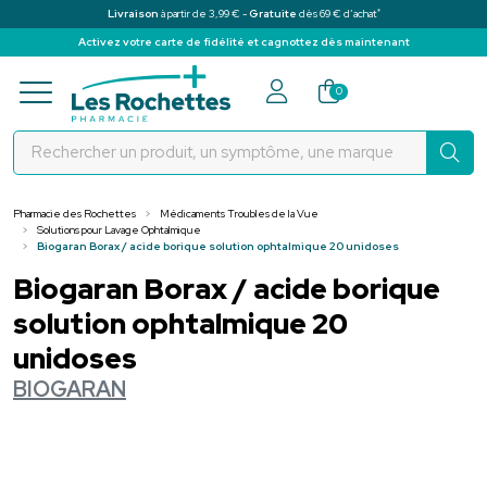
*
Livraison
à partir de 3,99 € -
Gratuite
dès 69 € d’achat
Activez votre carte de fidélité et cagnottez dès maintenant
Pharmacie des Rochettes Votre pha
0
Pharmacie des Rochettes
Médicaments Troubles de la Vue
Solutions pour Lavage Ophtalmique
Biogaran Borax / acide borique solution ophtalmique 20 unidoses
Biogaran Borax / acide borique
solution ophtalmique 20
unidoses
BIOGARAN