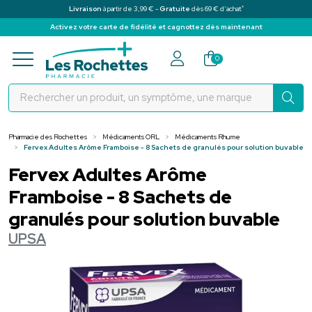
*
Livraison
à partir de 3,99 € -
Gratuite
dès 69 € d’achat
Activez votre carte de fidélité et cagnottez dès maintenant
Pharmacie des Rochettes Votre pha
0
Pharmacie des Rochettes
Médicaments ORL
Médicaments Rhume
Fervex Adultes Arôme Framboise - 8 Sachets de granulés pour solution buvable
Fervex Adultes Arôme
Framboise - 8 Sachets de
granulés pour solution buvable
UPSA