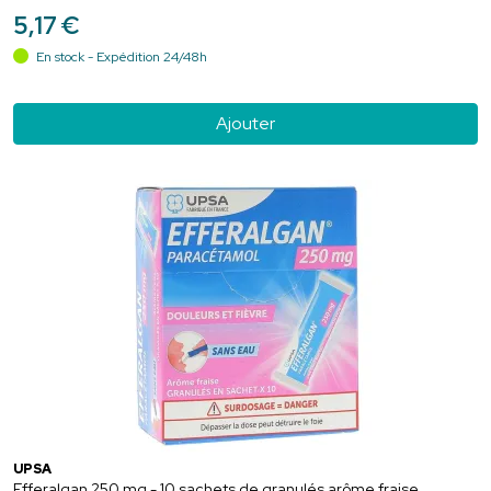
5
,
17
€
En stock - Expédition 24/48h
Ajouter
UPSA
Efferalgan 250 mg - 10 sachets de granulés arôme fraise