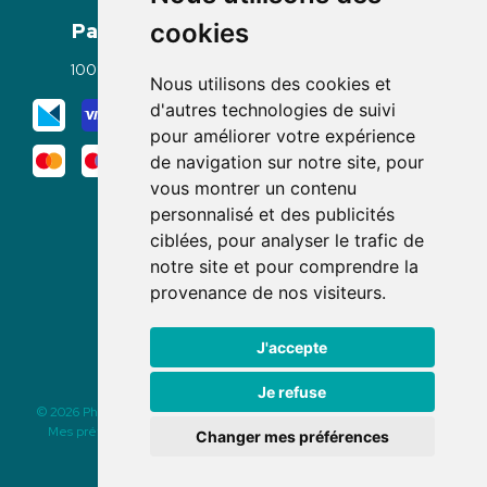
Paiement
Livraisons
cookies
100% sécurisé
Click & Collect
Nous utilisons des cookies et
Mode de livraison
d'autres technologies de suivi
pour améliorer votre expérience
de navigation sur notre site, pour
vous montrer un contenu
personnalisé et des publicités
ciblées, pour analyser le trafic de
notre site et pour comprendre la
Nous suivre
provenance de nos visiteurs.
J'accepte
Je refuse
© 2026 Pharmacie des Rochettes
|
Tous droits réservés
|
Apotekisto
Mes préférences Cookies
|
Mentions légales
|
CGV
|
Données
Changer mes préférences
personnelles
|
Cookies