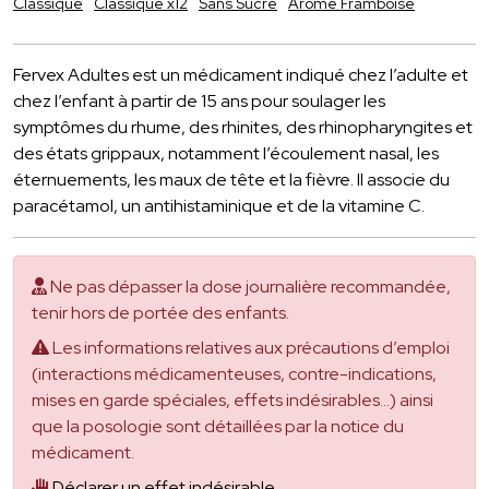
Classique
Classique x12
Sans Sucre
Arôme Framboise
Fervex Adultes est un médicament indiqué chez l’adulte et
chez l’enfant à partir de 15 ans pour soulager les
symptômes du rhume, des rhinites, des rhinopharyngites et
des états grippaux, notamment l’écoulement nasal, les
éternuements, les maux de tête et la fièvre. Il associe du
paracétamol, un antihistaminique et de la vitamine C.
Ne pas dépasser la dose journalière recommandée,
tenir hors de portée des enfants.
Les informations relatives aux précautions d’emploi
(interactions médicamenteuses, contre-indications,
mises en garde spéciales, effets indésirables...) ainsi
que la posologie sont détaillées par la notice du
médicament.
Déclarer un effet indésirable