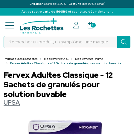
*
Livraison
à partir de 3,99 € -
Gratuite
dès 69 € d’achat
Activez votre carte de fidélité et cagnottez dès maintenant
Pharmacie des Rochettes Votre pha
0
Pharmacie des Rochettes
Médicaments ORL
Médicaments Rhume
Fervex Adultes Classique - 12 Sachets de granulés pour solution buvable
Fervex Adultes Classique - 12
Sachets de granulés pour
solution buvable
UPSA