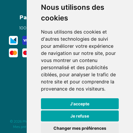
Nous utilisons des
Paiement
Livraisons
cookies
100% sécurisé
Click & Collect
Nous utilisons des cookies et
Mode de livraison
d'autres technologies de suivi
pour améliorer votre expérience
de navigation sur notre site, pour
vous montrer un contenu
personnalisé et des publicités
ciblées, pour analyser le trafic de
notre site et pour comprendre la
Nous suivre
provenance de nos visiteurs.
J'accepte
Je refuse
© 2026 Pharmacie des Rochettes
|
Tous droits réservés
|
Apotekisto
Mes préférences Cookies
|
Mentions légales
|
CGV
|
Données
Changer mes préférences
personnelles
|
Cookies