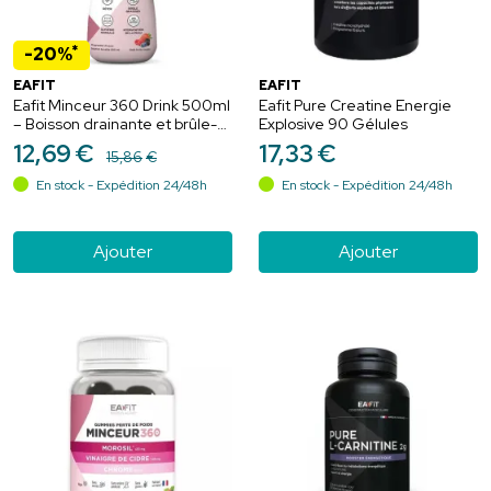
*
-20%
EAFIT
EAFIT
Eafit Minceur 360 Drink 500ml
Eafit Pure Creatine Energie
– Boisson drainante et brûle-
Explosive 90 Gélules
graisses
12
,
69
€
17
,
33
€
15
,
86
€
En stock - Expédition 24/48h
En stock - Expédition 24/48h
Ajouter
Ajouter