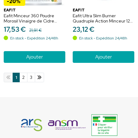
*
-20%
EAFIT
EAFIT
Eafit Minceur 360 Poudre
Eafit Ultra Slim Burner
Morosil Vinaigre de Cidre
Quadruple Action Minceur 120
Collagène 275g Matcha-
Gélules
17
,
53
€
23
,
12
€
21
,
91
€
Ananas – Silhouette et peau
En stock - Expédition 24/48h
En stock - Expédition 24/48h
Ajouter
Ajouter
1
2
3