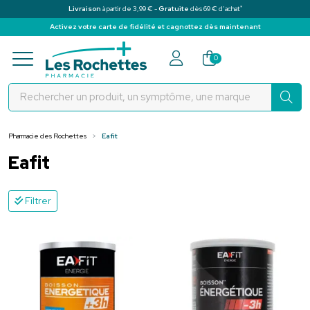
*
Livraison
à partir de 3,99 € -
Gratuite
dès 69 € d’achat
Activez votre carte de fidélité et cagnottez dès maintenant
Pharmacie des Rochettes Votre pha
0
Pharmacie des Rochettes
Eafit
Eafit
Filtrer