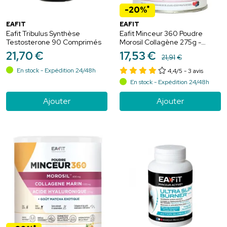
*
-20%
EAFIT
EAFIT
Eafit Tribulus Synthèse
Eafit Minceur 360 Poudre
Testosterone 90 Comprimés
Morosil Collagène 275g -
Draine, détoxifie, brûle les
21
,
70
€
17
,
53
€
21
,
91
€
graisses
En stock - Expédition 24/48h
4,4/5
- 3 avis
En stock - Expédition 24/48h
Ajouter
Ajouter