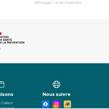
Affichage 1-4 des 4 articles
aisons
Nous suivre
& Collect
 livraison