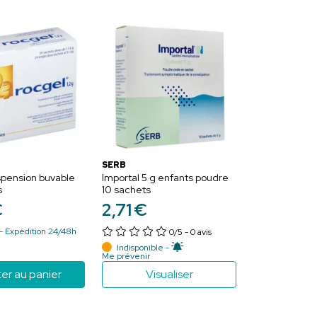
SERB
spension buvable
Importal 5 g enfants poudre
s
10 sachets
€
2
,
71
€
- Expédition 24/48h
0/5
- 0 avis
Indisponible -
Me prévenir
er au panier
Visualiser