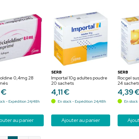
SERB
SERB
foldine 0,4mg 28
Importal 10g adultes poudre
Rocgel su
imés
20 sachets
24 sachet
€
4
,
11
€
4
,
39
ock - Expédition 24/48h
En stock - Expédition 24/48h
En stock 
outer au panier
Ajouter au panier
Ajout