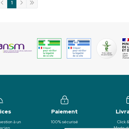
1
ices
Paiement
Livr
estion à un
100% sécurisé
Click 
acien
Mode de