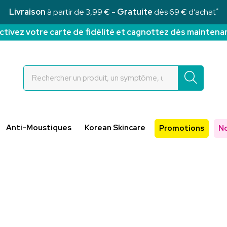
*
Livraison
à partir de 3,99 € -
Gratuite
dès 69 € d’achat
ctivez votre carte de fidélité et cagnottez dès maintena
Rochettes Votre pharmacie en ligne à votre service
Anti-Moustiques
Korean Skincare
Promotions
N