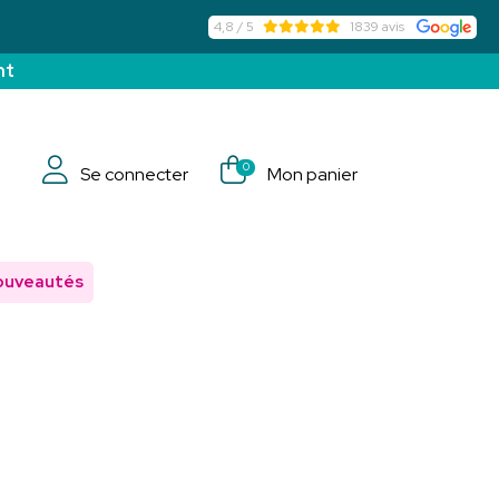
4,8 / 5
1839 avis
nt
0
Se connecter
Mon panier
ouveautés