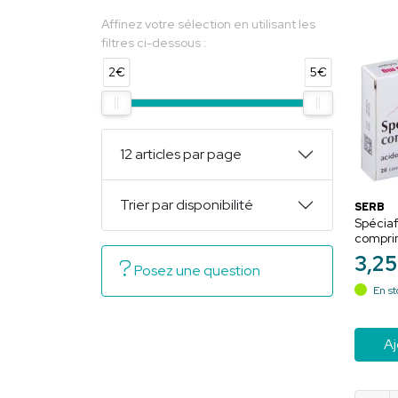
Affinez votre sélection en utilisant les
filtres ci-dessous :
2€
5€
12 articles par page
Trier par disponibilité
SERB
Spécia
compr
3
,
25
Posez une question
En st
Aj