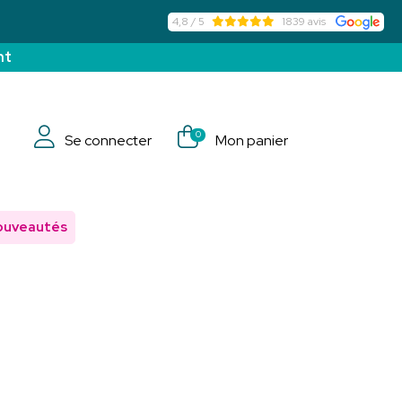
4,8 / 5
1839 avis
nt
0
Se connecter
Mon panier
ouveautés