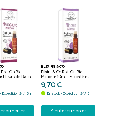
CO
ELIXIRS & CO
o Roll-On Bio
Elixirs & Co Roll-On Bio
 Fleurs de Bach
Minceur 10ml – Volonté et
libre et fraîcheur
fleurs de Bach
9
,
70
€
- Expédition 24/48h
En stock - Expédition 24/48h
er au panier
Ajouter au panier