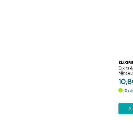
ELIXIRS
Elixirs
Minceur
fleurs 
10
,
8
En st
Aj