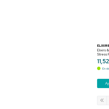
ELIXIRS
Elixirs
Stress 
Séréni
11
,
5
En st
Aj