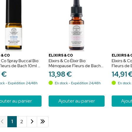
 & CO
ELIXIRS & CO
ELIXIRS & 
 & Co Spray Buccal Bio
Elixirs & Co Élixir Bio
Elixirs & C
Fleurs de Bach 10ml –
Ménopause Fleurs de Bach
Fleurs de 
té nomade
20ml – Équilibre et féminité
Concentrat
2
€
13
,
98
€
14
,
91
ock - Expédition 24/48h
En stock - Expédition 24/48h
En stock 
outer au panier
Ajouter au panier
Ajout
1
2