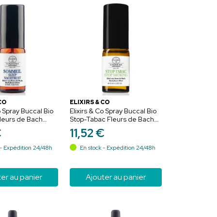
CO
ELIXIRS & CO
o Spray Buccal Bio
Elixirs & Co Spray Buccal Bio
leurs de Bach
Stop-Tabac Fleurs de Bach
me et nuit sereine
10ml – Volonté nomade
€
11
,
52
€
- Expédition 24/48h
En stock - Expédition 24/48h
er au panier
Ajouter au panier