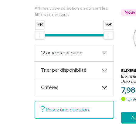
Affinez votre sélection en utilisant les
Nouv
filtres ci-dessous :
7€
16€
12 articles par page
Trier par disponibilité
ELIXIRS
Elixirs
Joie de
Pample
Critères
7
,
98
Enthous
au quot
En st
Posez une question
Aj