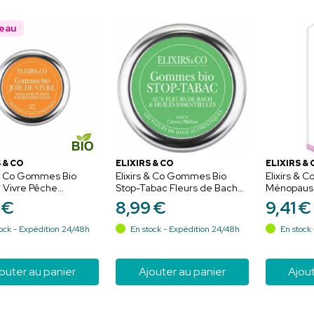
eau
 & CO
ELIXIRS & CO
ELIXIRS & 
 & Co Gommes Bio
Elixirs & Co Gommes Bio
Elixirs & C
 Vivre Pêche
Stop-Tabac Fleurs de Bach
Ménopause
mousse 45g -
45g – Soutien et sevrage
10ml – Équi
€
8
,
99
€
9
,
41
€
iasme et bien-être
serein
idien
ock - Expédition 24/48h
En stock - Expédition 24/48h
En stock 
outer au panier
Ajouter au panier
Ajout