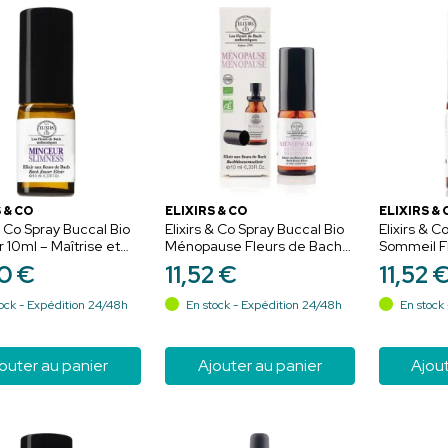
 & CO
ELIXIRS & CO
ELIXIRS & 
 & Co Spray Buccal Bio
Elixirs & Co Spray Buccal Bio
Elixirs & C
 10ml – Maîtrise et
Ménopause Fleurs de Bach
Sommeil F
de Bach
10ml – Équilibre nomade
10ml – Cal
0
€
11
,
52
€
11
,
52
ock - Expédition 24/48h
En stock - Expédition 24/48h
En stock 
outer au panier
Ajouter au panier
Ajout