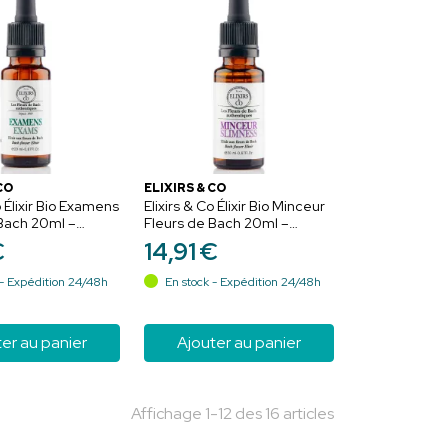
CO
ELIXIRS & CO
o Élixir Bio Examens
Elixirs & Co Élixir Bio Minceur
Bach 20ml –
Fleurs de Bach 20ml –
ion et confiance
Maîtrise et persévérance
€
14
,
91
€
- Expédition 24/48h
En stock - Expédition 24/48h
er au panier
Ajouter au panier
Affichage 1-12 des 16 articles