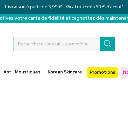
*
Livraison
à partir de 3,99 € -
Gratuite
dès 69 € d’achat
ctivez votre carte de fidélité et cagnottez dès maintena
Rochettes Votre pharmacie en ligne à votre service
Anti-Moustiques
Korean Skincare
Promotions
N