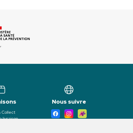
aisons
Nous suivre
& Collect
 livraison