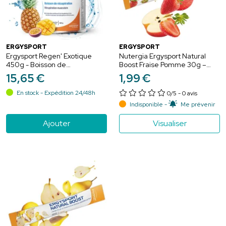
ERGYSPORT
ERGYSPORT
Ergysport Regen' Exotique
Nutergia Ergysport Natural
450g - Boisson de
Boost Fraise Pomme 30g –
récupération complète pour
Énergie et vitalité
15
,
65
€
1
,
99
€
sportifs (15 gourdes de 500
ml)
En stock - Expédition 24/48h
0/5
- 0 avis
Indisponible -
Me prévenir
Ajouter
Visualiser