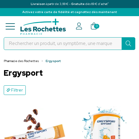
*
Livraison
à partir de 3,99 € -
Gratuite
dès 69 € d’achat
Activez votre carte de fidélité et cagnottez dès maintenant
Pharmacie des Rochettes Votre pha
0
Pharmacie des Rochettes
Ergysport
Ergysport
Filtrer