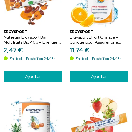
ERGYSPORT
ERGYSPORT
Nutergia Ergysport Bar'
Ergysport Effort Orange -
Multifruits Bio 40g – Énergie et
Conçue pour Assurer une
endurance
Bonne Hydratation - 450
2
,
47
€
11
,
74
€
Grammes
En stock - Expédition 24/48h
En stock - Expédition 24/48h
Ajouter
Ajouter