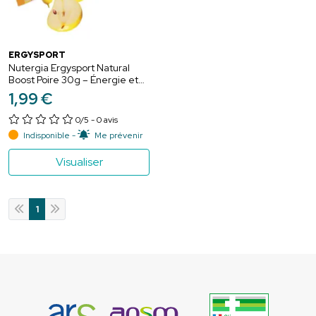
ERGYSPORT
Nutergia Ergysport Natural
Boost Poire 30g – Énergie et
vitalité
1
,
99
€
0/5
- 0 avis
Indisponible -
Me prévenir
Visualiser
1