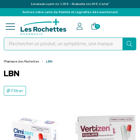
*
Livraison
à partir de 3,99 € -
Gratuite
dès 69 € d’achat
Activez votre carte de fidélité et cagnottez dès maintenant
Pharmacie des Rochettes Votre pha
0
Pharmacie des Rochettes
LBN
LBN
Filtrer