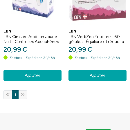
LBN
LBN
LBN Cimizen Audition Jour et
LBN VertiZen Équilibre - 60
Nuit - Contre les Acouphènes -
gélules - Équilibre et réduction
60 gélules (30 jours / 30 nuits)
des vertiges
20
,
99
€
20
,
99
€
En stock - Expédition 24/48h
En stock - Expédition 24/48h
Ajouter
Ajouter
1