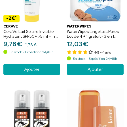
*
-2€
CERAVE
WATERWIPES
CeraVe Lait Solaire Invisible
WaterWipes Lingettes Pures
Hydratant SPF50+ 75 ml – Très
Lot de 4 + 1 gratuit - 3 en 1
haute protection visage et
Nettoie, prend soin et protége
9
,
78
€
12
,
03
€
11
,
78
€
corps
En stock - Expédition 24/48h
4/5
- 4 avis
En stock - Expédition 24/48h
Ajouter
Ajouter