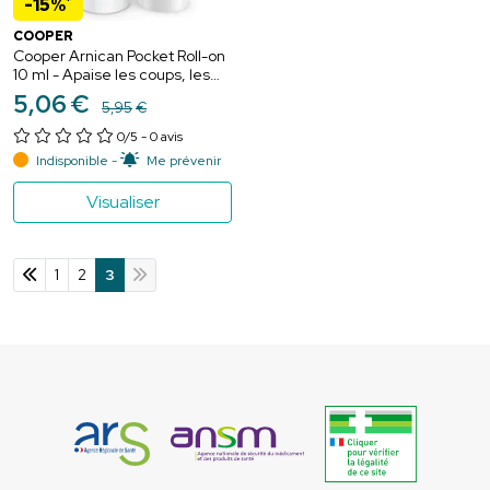
*
-15%
COOPER
Cooper Arnican Pocket Roll-on
10 ml - Apaise les coups, les
bleus et les bosses
5
,
06
€
5
,
95
€
0/5
- 0 avis
Indisponible -
Me prévenir
Visualiser
1
2
3