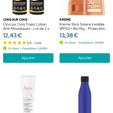
CINQ SUR CINQ
KRÈME
Cinq sur Cinq Tropic Lotion
Krème Stick Solaire Invisible
Anti-Moustiques - Lot de 2 x
SPF50+ Bio 19g – Protection
75 ml
ciblée et zones sensibles
12
,
43
€
13
,
38
€
En stock - Expédition 24/48h
5/5
- 1 avis
En stock - Expédition 24/48h
Ajouter
Ajouter