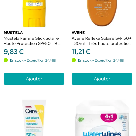
MUSTELA
AVÈNE
Mustela Famille Stick Solaire
Avène Réflexe Solaire SPF 50+
Haute Protection SPF50 - 9 ml
- 30ml - Très haute protection
- Zones sensibles, dès la
optimale au quotidien
9
,
83
€
11
,
21
€
naissance
En stock - Expédition 24/48h
En stock - Expédition 24/48h
Ajouter
Ajouter