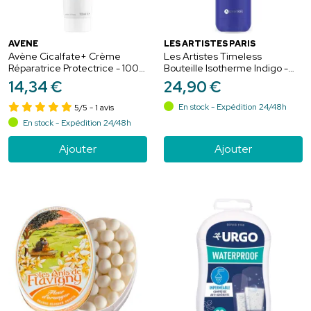
AVÈNE
LES ARTISTES PARIS
Avène Cicalfate+ Crème
Les Artistes Timeless
Réparatrice Protectrice - 100
Bouteille Isotherme Indigo -
ml - Peaux sensibles et irritées
500ml
14
,
34
€
24
,
90
€
En stock - Expédition 24/48h
5/5
- 1 avis
En stock - Expédition 24/48h
Ajouter
Ajouter