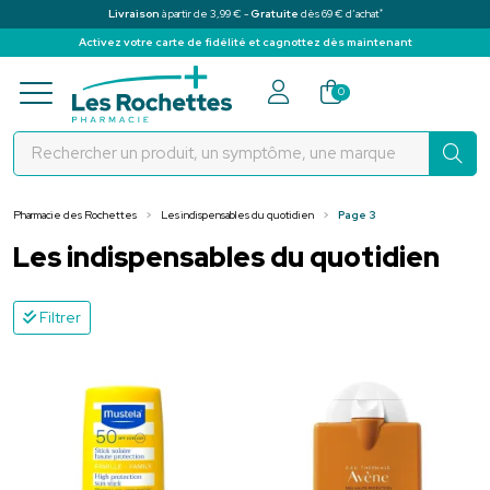
*
Livraison
à partir de 3,99 € -
Gratuite
dès 69 € d’achat
Activez votre carte de fidélité et cagnottez dès maintenant
Pharmacie des Rochettes Votre pha
0
Pharmacie des Rochettes
Les indispensables du quotidien
Page 3
Les indispensables du quotidien
Filtrer