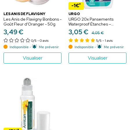
*
-1€
LES ANIS DE FLAVIGNY
URGO
Les Anis de Flavigny Bonbons -
URGO 20x Pansements
Goût Fleur d'Oranger - 50g
Waterproof Étanches –
protection des plaies même
3
,
49
€
3
,
05
€
4
,
05
€
sous l'eau
0/5
- 0 avis
5/5
- 1 avis
Indisponible -
Me prévenir
Indisponible -
Me prévenir
Visualiser
Visualiser