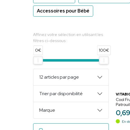
Accessoires pour Bébé
Affinez votre sélection en utilisant les
filtres ci-dessous :
0€
100€
12 articles par page
Trier par disponibilité
VITABI
Cool Fr
Patroui
Myrtille
Marque
0
,
6
En st