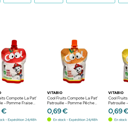
O
VITABIO
VITABIO
uits Compote La Pat'
Cool Fruits Compote La Pat'
Cool Fruit
lle - Pomme Fraise
Patrouille - Pomme Pêche
Patrouill
Abricot
9
€
0
,
69
€
0
,
69
ock - Expédition 24/48h
En stock - Expédition 24/48h
En stock 