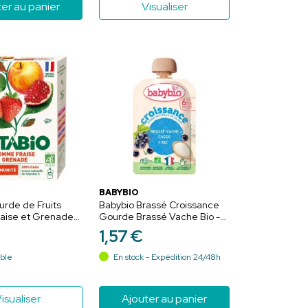
er au panier
Visualiser
BABYBIO
urde de Fruits
Babybio Brassé Croissance
aise et Grenade
Gourde Brassé Vache Bio -
ucres Ajoutés - 4 x
100g - Saveur Cassis + Riz - 6
1
,
57
€
Mois et Plus
ible
En stock - Expédition 24/48h
isualiser
Ajouter au panier