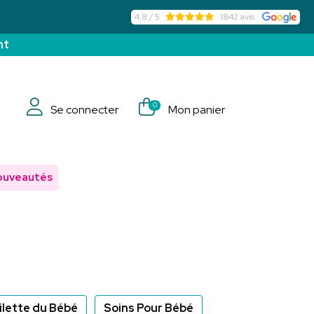
4,8 / 5
1842 avis
nt
0
Se connecter
Mon panier
ouveautés
ilette du Bébé
Soins Pour Bébé