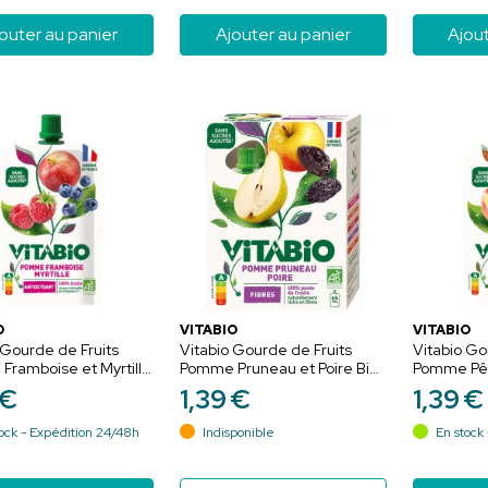
outer au panier
Ajouter au panier
Ajout
O
VITABIO
VITABIO
 Gourde de Fruits
Vitabio Gourde de Fruits
Vitabio Go
ramboise et Myrtille
Pomme Pruneau et Poire Bio
Pomme Pêc
s Sucres Ajoutés -
Sans Sucres Ajoutés - 4 x
Sans Sucre
€
1
,
39
€
1
,
39
€
100g
ock - Expédition 24/48h
Indisponible
En stock 