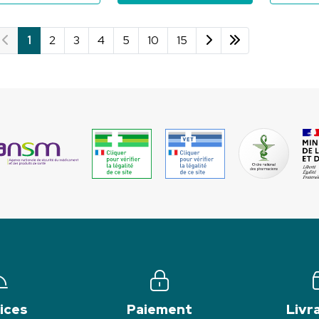
1
2
3
4
5
10
15
ices
Paiement
Livr