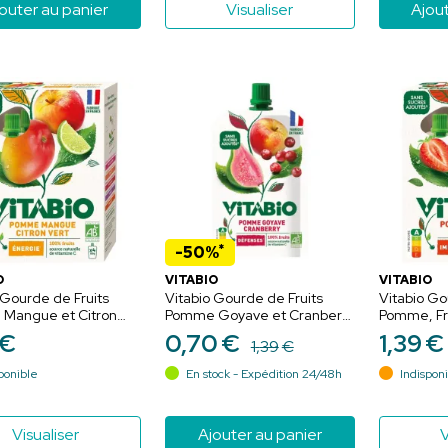
outer au panier
Visualiser
Ajout
*
-50%
O
VITABIO
VITABIO
 Gourde de Fruits
Vitabio Gourde de Fruits
Vitabio Go
Mangue et Citron
Pomme Goyave et Cranberry
Pomme, Fr
o Sans Sucres Ajoutés
Bio Sans Sucres Ajoutés -
Bio Sans S
€
0
,
70
€
1
,
39
€
1
,
39
€
00g
100g
100g
ponible
En stock - Expédition 24/48h
Indispon
Visualiser
Ajouter au panier
V