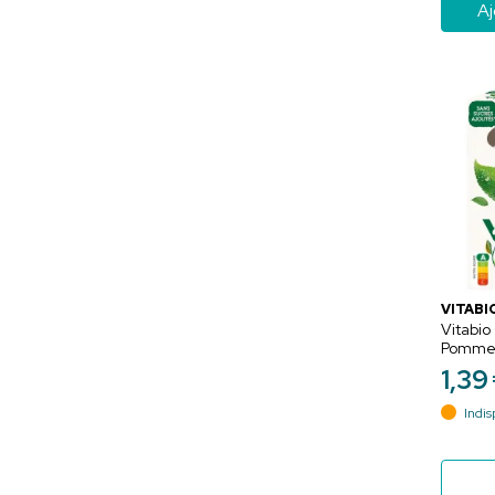
Aj
VITABI
Vitabio
Pomme 
Vert Bi
1
,
39
- 4 x 1
Indis