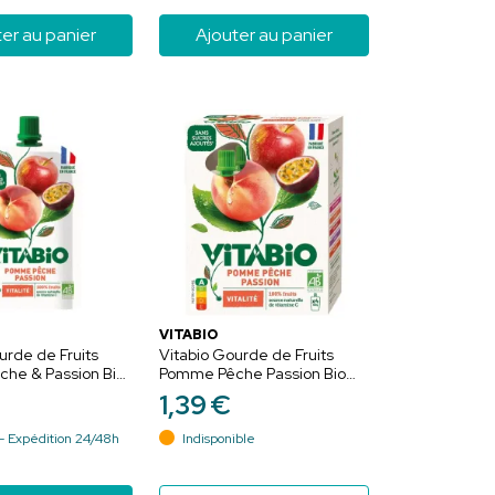
er au panier
Ajouter au panier
VITABIO
urde de Fruits
Vitabio Gourde de Fruits
he & Passion Bio
Pomme Pêche Passion Bio
s Ajoutés - 100g
Sans Sucres Ajoutés - 4 x
1
,
39
€
100g
- Expédition 24/48h
Indisponible