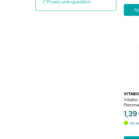
Posez une question
Aj
VITABI
Vitabio
Pomme F
Bio San
1
,
39
100g
En st