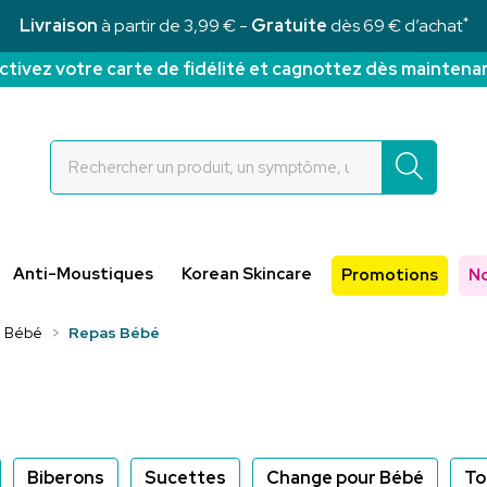
*
Livraison
à partir de 3,99 € -
Gratuite
dès 69 € d’achat
ctivez votre carte de fidélité et cagnottez dès maintena
Rochettes Votre pharmacie en ligne à votre service
Anti-Moustiques
Korean Skincare
Promotions
N
Bébé
Repas Bébé
Biberons
Sucettes
Change pour Bébé
To