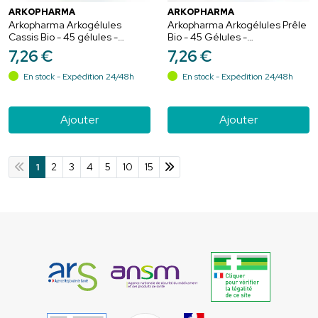
ARKOPHARMA
ARKOPHARMA
Arkopharma Arkogélules
Arkopharma Arkogélules Prêle
Cassis Bio - 45 gélules -
Bio - 45 Gélules -
Mobilité et la souplesse
Reminéralisation & confort
7
,
26
€
7
,
26
€
articulaires
articulaire
En stock - Expédition 24/48h
En stock - Expédition 24/48h
Ajouter
Ajouter
1
2
3
4
5
10
15