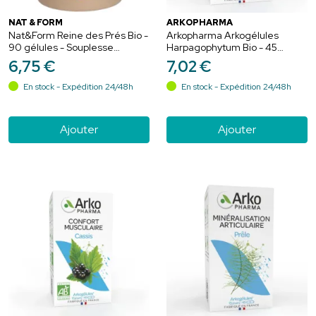
NAT & FORM
ARKOPHARMA
Nat&Form Reine des Prés Bio -
Arkopharma Arkogélules
90 gélules - Souplesse
Harpagophytum Bio - 45
articulaire et action drainante
gélules - Confort articulaire &
6
,
75
€
7
,
02
€
souplesse naturelle
En stock - Expédition 24/48h
En stock - Expédition 24/48h
Ajouter
Ajouter