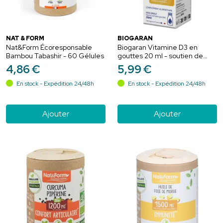
NAT & FORM
BIOGARAN
Nat&Form Écoresponsable
Biogaran Vitamine D3 en
Bambou Tabashir - 60 Gélules
gouttes 20 ml - soutien de
l’immunité et de l’ossature
4
,
86
€
5
,
99
€
dès 3 ans
En stock - Expédition 24/48h
En stock - Expédition 24/48h
Ajouter
Ajouter