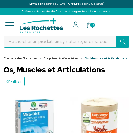
*
Livraison
à partir de 3,99 € -
Gratuite
dès 69 € d’achat
Activez votre carte de fidélité et cagnottez dès maintenant
Pharmacie des Rochettes Votre pha
0
Pharmacie des Rochettes
Compléments Alimentaires
Os, Muscles et Articulations
Os, Muscles et Articulations
Filtrer