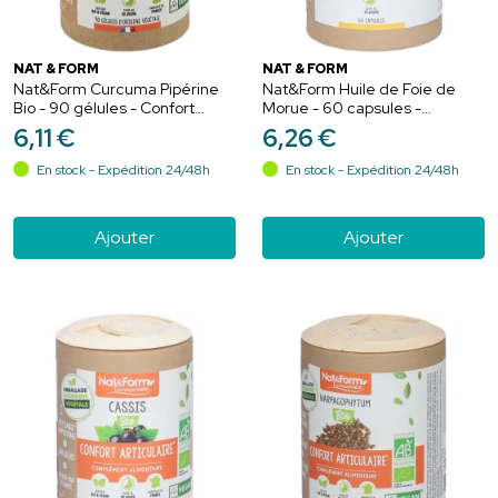
NAT & FORM
NAT & FORM
Nat&Form Curcuma Pipérine
Nat&Form Huile de Foie de
Bio - 90 gélules - Confort
Morue - 60 capsules -
articulaire et assimilation
Immunité, vision et vitalité
6
,
11
€
6
,
26
€
optimale
osseuse
En stock - Expédition 24/48h
En stock - Expédition 24/48h
Ajouter
Ajouter