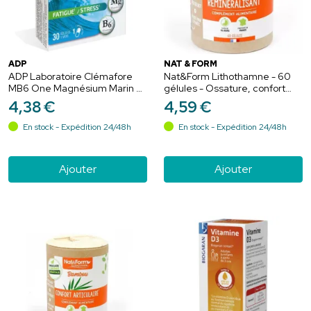
ADP
NAT & FORM
ADP Laboratoire Clémafore
Nat&Form Lithothamne - 60
MB6 One Magnésium Marin &
gélules - Ossature, confort
Vitamine B6 Énergie & Vitalité
articulaire et équilibre acido-
4
,
38
€
4
,
59
€
- 30 Comprimés
basique
En stock - Expédition 24/48h
En stock - Expédition 24/48h
Ajouter
Ajouter