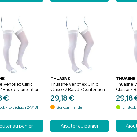
NE
THUASNE
THUASNE
 Venoflex Clinic
Thuasne Venoflex Clinic
Thuasne Ve
2 Bas de Contention
Classe 2 Bas de Contention
Classe 2 B
ase Blanc - Normal -
Anti-Stase Blanc - Normal -
Anti-Stase
8
€
29
,
18
€
29
,
18
Taille 3
Taille 4
ock - Expédition 24/48h
Sur commande
En stock 
outer au panier
Ajouter au panier
Ajout