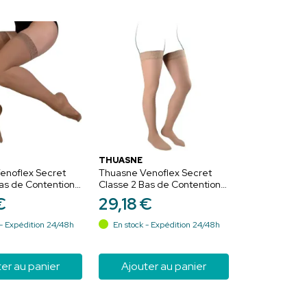
THUASNE
enoflex Secret
Thuasne Venoflex Secret
as de Contention
Classe 2 Bas de Contention
ge Doré - Normal
Femme Beige Naturel -
€
29
,
18
€
Normal - Taille 1
- Expédition 24/48h
En stock - Expédition 24/48h
er au panier
Ajouter au panier