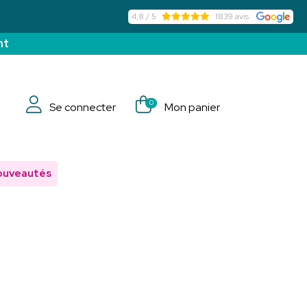
4,8 / 5
1839 avis
nt
0
Se connecter
Mon panier
ouveautés