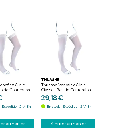
THUASNE
noflex Clinic
Thuasne Venoflex Clinic
as de Contention
Classe 1 Bas de Contention
 Blanc - Normal -
Anti-Stase Blanc - Normal -
€
29
,
18
€
Taille 3
- Expédition 24/48h
En stock - Expédition 24/48h
er au panier
Ajouter au panier