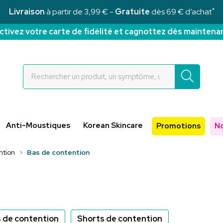
*
Livraison
à partir de 3,99 € -
Gratuite
dès 69 € d’achat
ctivez votre carte de fidélité et cagnottez dès maintena
Rochettes Votre pharmacie en ligne à votre service
Anti-Moustiques
Korean Skincare
Promotions
N
ntion
Bas de contention
 de contention
Shorts de contention