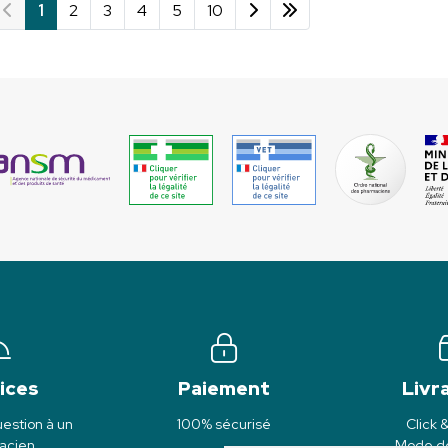
1
2
3
4
5
10
ices
Paiement
Livr
estion à un
100% sécurisé
Click 
acien
Mode de