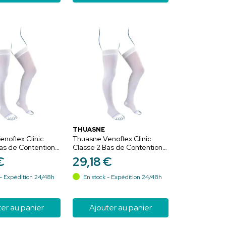
THUASNE
noflex Clinic
Thuasne Venoflex Clinic
as de Contention
Classe 2 Bas de Contention
 Blanc - Long -
Anti-Stase Blanc - Normal -
€
29
,
18
€
Taille 4
- Expédition 24/48h
En stock - Expédition 24/48h
er au panier
Ajouter au panier