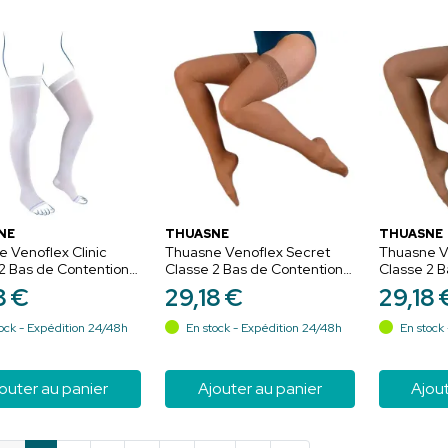
NE
THUASNE
THUASNE
 Venoflex Clinic
Thuasne Venoflex Secret
Thuasne V
2 Bas de Contention
Classe 2 Bas de Contention
Classe 2 B
ase Blanc - Normal -
Femme Beige Bronzant -
Femme Bei
8
€
29
,
18
€
29
,
18
Normal - Taille 1
- Taille 1
ock - Expédition 24/48h
En stock - Expédition 24/48h
En stock 
outer au panier
Ajouter au panier
Ajout