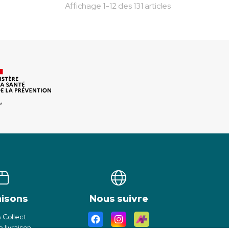
Affichage 1-12 des 131 articles
aisons
Nous suivre
& Collect
 livraison