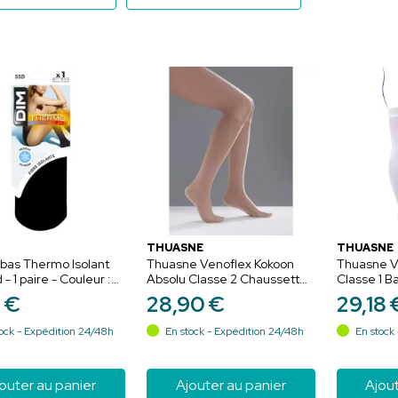
THUASNE
THUASNE
bas Thermo Isolant
Thuasne Venoflex Kokoon
Thuasne Ve
 - 1 paire - Couleur :
Absolu Classe 2 Chaussettes
Classe 1 B
aille : 35/41 - Chaleur
de Contention Femme Miel -
Anti-Stase
5
€
28
,
90
€
29
,
18
ort
Normal - Taille 2
Taille 2
ock - Expédition 24/48h
En stock - Expédition 24/48h
En stock 
outer au panier
Ajouter au panier
Ajout