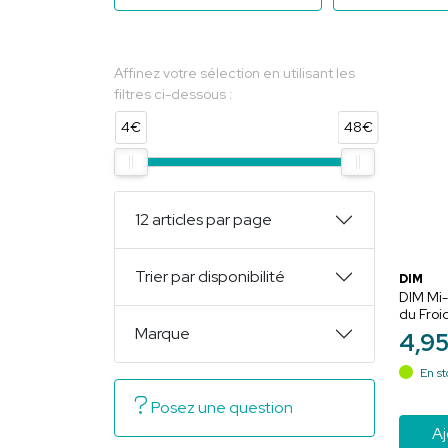
Affinez votre sélection en utilisant les
filtres ci-dessous :
4€
48€
12 articles par page
Trier par disponibilité
DIM
DIM Mi-
du Froid
Noir - T
Marque
4
,
9
et conf
En st
Posez une question
Aj