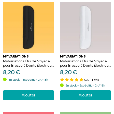
MY VARIATIONS
MY VARIATIONS
MyVariations Étui de Voyage
MyVariations Étui de Voyage
pour Brosse à Dents Électrique
pour Brosse à Dents Électrique
Onyx-Black
Ivory-White
8
,
20
€
8
,
20
€
En stock - Expédition 24/48h
5/5
- 1 avis
En stock - Expédition 24/48h
Ajouter
Ajouter