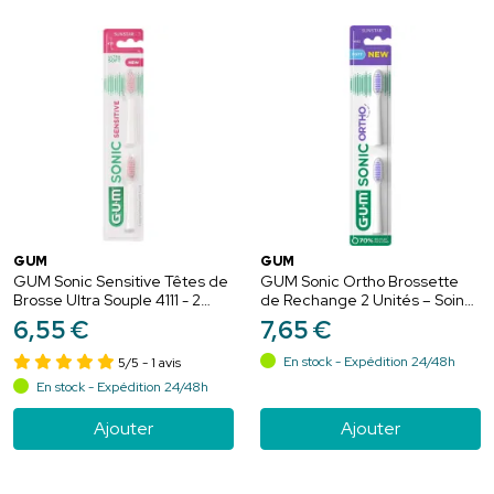
GUM
GUM
GUM Sonic Sensitive Têtes de
GUM Sonic Ortho Brossette
Brosse Ultra Souple 4111 - 2
de Rechange 2 Unités – Soin
unités
et hygiène orthodontique
6
,
55
€
7
,
65
€
En stock - Expédition 24/48h
5/5
- 1 avis
En stock - Expédition 24/48h
Ajouter
Ajouter