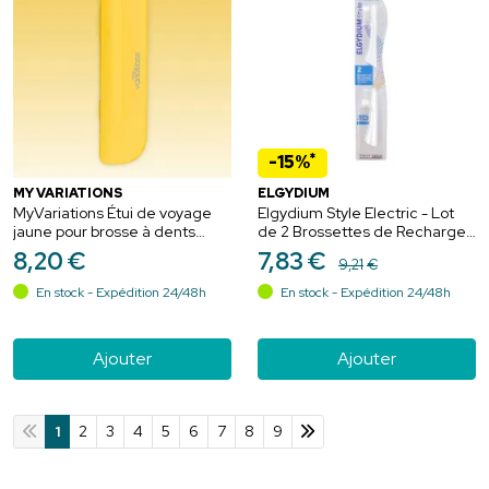
*
-15%
MY VARIATIONS
ELGYDIUM
MyVariations Étui de voyage
Elgydium Style Electric - Lot
jaune pour brosse à dents
de 2 Brossettes de Recharges
électrique sonique -
- Medium
8
,
20
€
7
,
83
€
9
,
21
€
Protection rigide, compacte et
hygiénique
En stock - Expédition 24/48h
En stock - Expédition 24/48h
Ajouter
Ajouter
1
2
3
4
5
6
7
8
9