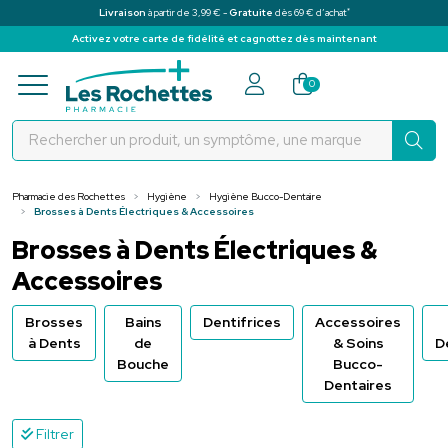
*
Livraison
à partir de 3,99 € -
Gratuite
dès 69 € d’achat
Activez votre carte de fidélité et cagnottez dès maintenant
Pharmacie des Rochettes Votre pha
0
Pharmacie des Rochettes
Hygiène
Hygiène Bucco-Dentaire
Brosses à Dents Électriques & Accessoires
Brosses à Dents Électriques &
Accessoires
Brosses
Bains
Dentifrices
Accessoires
à Dents
de
& Soins
D
Bouche
Bucco-
Dentaires
Filtrer