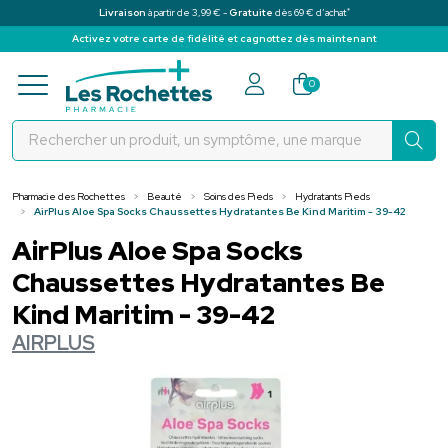
*
Livraison
à partir de 3,99 € -
Gratuite
dès 69 € d’achat
Activez votre carte de fidélité et cagnottez dès maintenant
Pharmacie des Rochettes Votre pha
0
Pharmacie des Rochettes
Beauté
Soins des Pieds
Hydratants Pieds
AirPlus Aloe Spa Socks Chaussettes Hydratantes Be Kind Maritim - 39-42
AirPlus Aloe Spa Socks
Chaussettes Hydratantes Be
Kind Maritim - 39-42
AIRPLUS