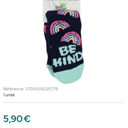
Référence: 3700006225779
1 unité
5
,
90
€