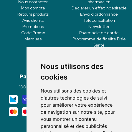
Nous contacter
pharmacien
Mon compte
Déclarer un effet indésirable
Retours produits
Envoi d’ordonnance
Avis clients
Téléconsultation
Promotions
Newsletter
Code Promo
Pharmacie de garde
Marques
Programme de fidélité Elsie
Santé
Nous utilisons des
Paiement
Livraisons
cookies
100% sécurisé
Click & Collect
Nous utilisons des cookies et
Mode de livraison
d'autres technologies de suivi
pour améliorer votre expérience
de navigation sur notre site, pour
vous montrer un contenu
personnalisé et des publicités