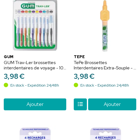
GUM
TEPE
GUM Trav-Ler brossettes
TePe Brossettes
interdentaires de voyage - 10
Interdentaires Extra-Souple - 6
unités
unités - Nettoyage en douceur
3
,
98
€
3
,
98
€
et protection quotidienne des
gencives
En stock - Expédition 24/48h
En stock - Expédition 24/48h
Ajouter
Ajouter