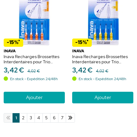
*
*
-15%
-15%
INAVA
INAVA
Inava Recharges Brossettes
Inava Recharges Brossettes
Interdentaires pour Trio
Interdentaires pour Trio
Compact - 4 recharges - Taille
Compact - 4 recharges - Taille
3
,
42
€
3
,
42
€
4
,
02
€
4
,
02
€
3 - 1,2mm
2 - 1mm
En stock - Expédition 24/48h
En stock - Expédition 24/48h
Ajouter
Ajouter
1
2
3
4
5
6
7