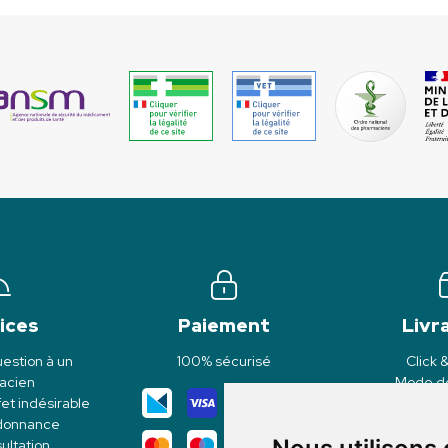
ices
Paiement
Livr
estion à un
100% sécurisé
Click 
acien
Mode de
et indésirable
rdonnance
ultation