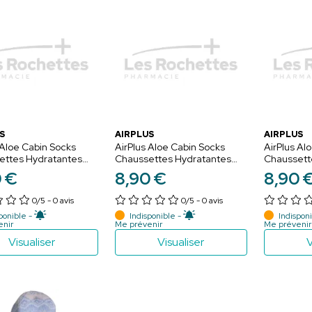
S
AIRPLUS
AIRPLUS
 Aloe Cabin Socks
AirPlus Aloe Cabin Socks
AirPlus Al
ettes Hydratantes
Chaussettes Hydratantes
Chaussett
Cœur Bleu - 35-41
Femme Flocon Bleu - 35-41
Enfant Mou
0
€
8
,
90
€
8
,
90
36
0/5
- 0 avis
0/5
- 0 avis
ponible -
Indisponible -
Indisponi
enir
Me prévenir
Me prévenir
Visualiser
Visualiser
V