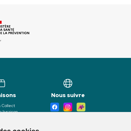
aisons
Nous suivre
& Collect
 livraison