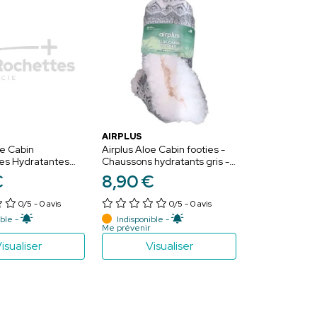
AIRPLUS
oe Cabin
Airplus Aloe Cabin footies -
es Hydratantes
Chaussons hydratants gris -
ton - Pointure 28-
Pointure 36-41
€
8
,
90
€
0/5
- 0 avis
0/5
- 0 avis
ble -
Indisponible -
Me prévenir
isualiser
Visualiser