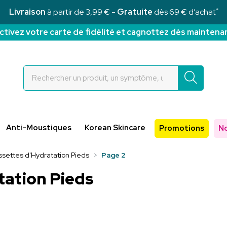
*
Livraison
à partir de 3,99 € -
Gratuite
dès 69 € d’achat
ctivez votre carte de fidélité et cagnottez dès maintena
Rochettes Votre pharmacie en ligne à votre service
Anti-Moustiques
Korean Skincare
Promotions
N
settes d'Hydratation Pieds
Page 2
tation Pieds