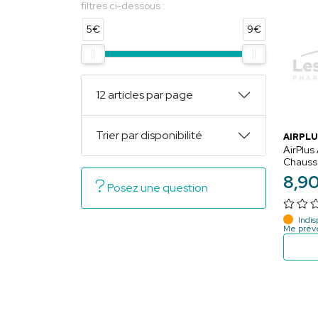
filtres ci-dessous :
5€
9€
12 articles par page
Trier par disponibilité
AIRPLU
AirPlus
Chauss
Femme 
8
,
9
Posez une question
Indis
Me prév