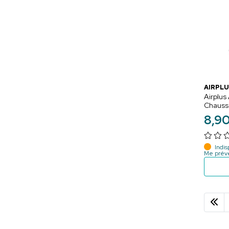
AIRPLU
Airplus
Chausso
- Point
8
,
9
Indis
Me prév