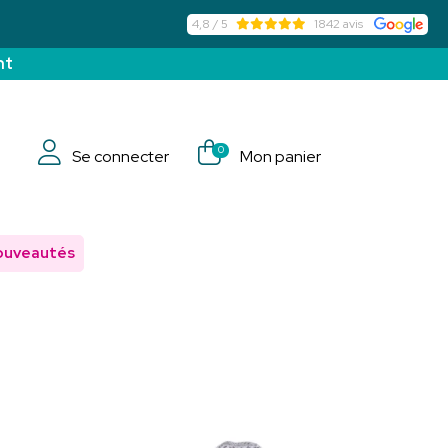
4,8 / 5
1842 avis
nt
0
Se connecter
Mon panier
ouveautés