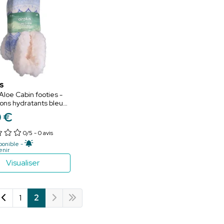
S
 Aloe Cabin footies -
ns hydratants bleus
ure 36-41
0
€
0/5
- 0 avis
ponible -
enir
Visualiser
1
2