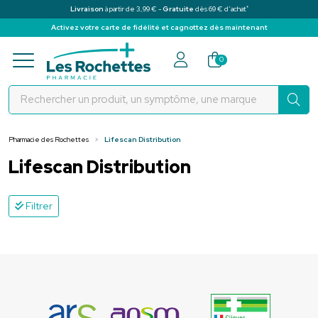
*
Livraison
à partir de 3,99 € -
Gratuite
dès 69 € d’achat
Activez votre carte de fidélité et cagnottez dès maintenant
Pharmacie des Rochettes Votre pha
0
Pharmacie des Rochettes
Lifescan Distribution
Lifescan Distribution
Filtrer