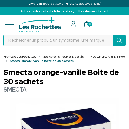
*
Livraison
à partir de 3,99 € -
Gratuite
dès 69 € d’achat
Activez votre carte de fidélité et cagnottez dès maintenant
Pharmacie des Rochettes Votre pha
0
Pharmacie des Rochettes
Médicaments Troubles Digestifs
Médicaments Anti-Diarrhée
Smecta orange-vanille Boite de 30 sachets
Smecta orange-vanille Boite de
30 sachets
SMECTA