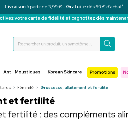
*
Livraison
à partir de 3,99 € -
Gratuite
dès 69 € d’achat
ctivez votre carte de fidélité et cagnottez dès maintena
Rochettes Votre pharmacie en ligne à votre service
Anti-Moustiques
Korean Skincare
Promotions
N
aires
Féminité
Grossesse, allaitement et fertilité
 et fertilité
et fertilité : des compléments a