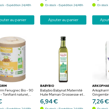
n-être de la maman
l'accouchement
l'organism
ock - Expédition 24/48h
En stock - Expédition 24/48h
En stock 
outer au panier
Ajouter au panier
Ajout
FORM
BABYBIO
ARKOPHA
rm Fenugrec Bio - 90
Babybio Babynat Maternité
Arkopharm
- Tonifiant naturel,
Huile Maman Grossesse et
Gingembre
n et vitalité
Allaitement 250 ml –
Digestion, 
€
6
,
94
€
7
,
26
€
Oméga-3 et DHA
nausées n
ock - Expédition 24/48h
En stock - Expédition 24/48h
En stock 