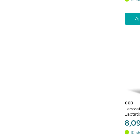
Aj
CCD
Laborat
Lactati
l'Allai
8
,
0
En st