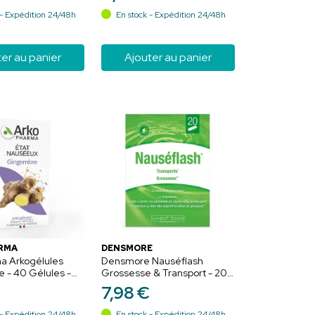
e à la grossesse
- Expédition 24/48h
En stock - Expédition 24/48h
er au panier
Ajouter au panier
RMA
DENSMORE
a Arkogélules
Densmore Nauséflash
 - 40 Gélules -
Grossesse & Transport - 20
Vitalité & Anti-
Gélules
7
,
98
€
aturels
- Expédition 24/48h
En stock - Expédition 24/48h