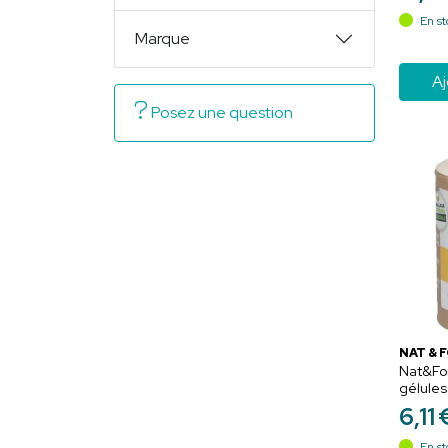
au bie
En st
Marque
Aj
Posez une question
NAT & 
Nat&Fo
gélules 
digestio
6
,
11
En st