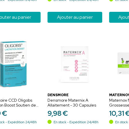
outer au panier
Ajouter au panier
Ajout
DENSMORE
MATERNO
oire CCD Oligobs
Densmore Maternix A
Maternov 
on Boost Soutien de
Allaitement - 30 Capsules
Grossesse
tement - 14 Gélules
9
€
9
,
98
€
10
,
31
ock - Expédition 24/48h
En stock - Expédition 24/48h
En stock 