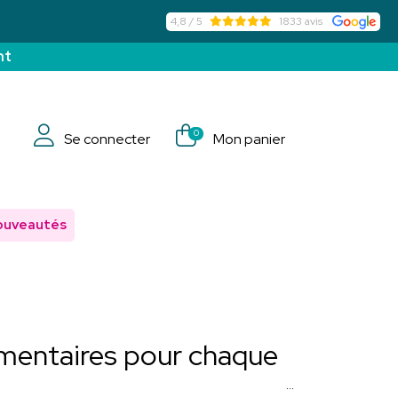
4,8 / 5
1833 avis
nt
0
Se connecter
Mon panier
ouveautés
limentaires pour chaque