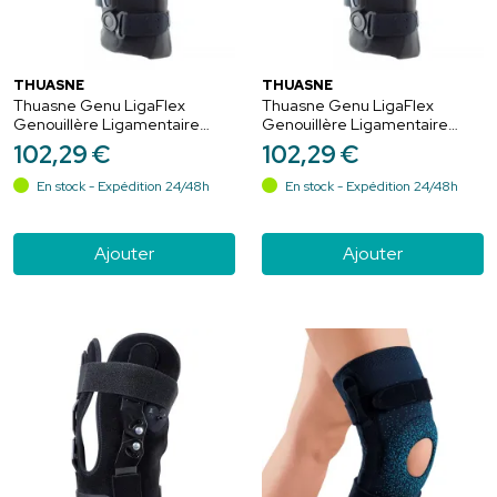
THUASNE
THUASNE
Thuasne Genu LigaFlex
Thuasne Genu LigaFlex
Genouillère Ligamentaire
Genouillère Ligamentaire
Ouvert Gris - Court 30cm -
Ouvert Gris - Court 30cm -
102
,
29
€
102
,
29
€
Taille 5
Taille 6
En stock - Expédition 24/48h
En stock - Expédition 24/48h
Ajouter
Ajouter