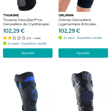
THUASNE
ORLIMAN
Thuasne GenuStart® Ice
Orliman Genouillère
Genouillère de Cryothérapie
Ligamentaire Articulée
Noir - Taille Unique
Rotulienne Bleu - Taille 3
102
,
29
€
102
,
29
€
En stock - Expédition 24/48h
2/5
- 1 avis
En stock - Expédition 24/48h
Ajouter
Ajouter