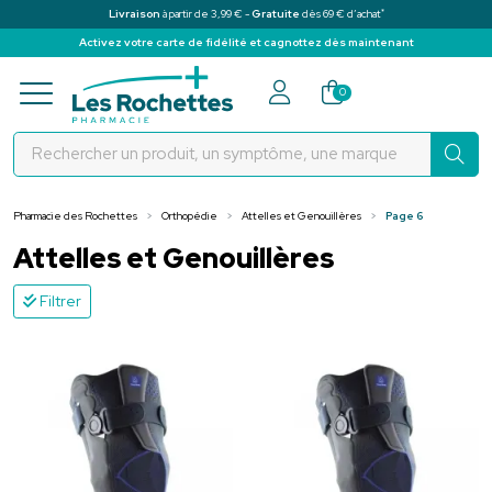
*
Livraison
à partir de 3,99 € -
Gratuite
dès 69 € d’achat
Activez votre carte de fidélité et cagnottez dès maintenant
Pharmacie des Rochettes Votre pha
0
Pharmacie des Rochettes
Orthopédie
Attelles et Genouillères
Page 6
Attelles et Genouillères
Filtrer