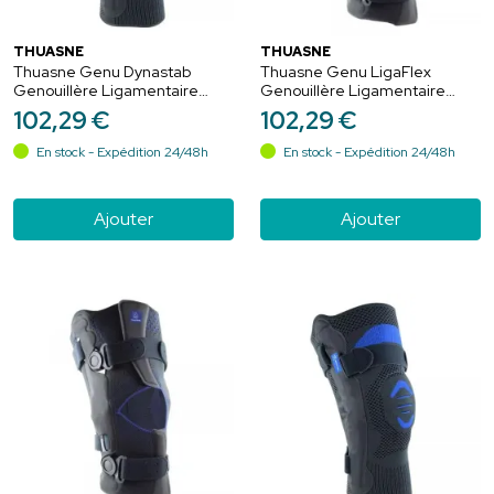
THUASNE
THUASNE
Thuasne Genu Dynastab
Thuasne Genu LigaFlex
Genouillère Ligamentaire
Genouillère Ligamentaire
Articulée Noir - Taille 1
Ouvert Gris - Court 30cm -
102
,
29
€
102
,
29
€
Taille 5+
En stock - Expédition 24/48h
En stock - Expédition 24/48h
Ajouter
Ajouter