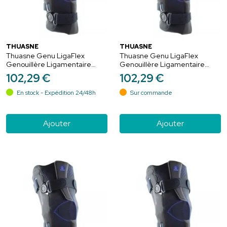
THUASNE
THUASNE
Thuasne Genu LigaFlex
Thuasne Genu LigaFlex
Genouillère Ligamentaire
Genouillère Ligamentaire
Ouvert Gris - Court 30cm -
Ouvert Gris - Court 30cm -
102
,
29
€
102
,
29
€
Taille 4
Taille 4+
En stock - Expédition 24/48h
Sur commande
Ajouter
Ajouter