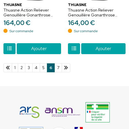
THUASNE
THUASNE
Thuasne Action Reliever
Thuasne Action Reliever
Genouillère Gonarthrose
Genouillère Gonarthrose
Médial Droit/Latéral Gauche –
Médial Gauche/Latéral Droit –
164
,
00
€
164
,
00
€
Soulagement et stabilisation
Soulagement et stabilisation
Sur commande
Sur commande
Ajouter
Ajouter
1
2
3
4
5
6
7