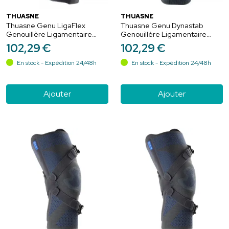
THUASNE
THUASNE
Thuasne Genu LigaFlex
Thuasne Genu Dynastab
Genouillère Ligamentaire
Genouillère Ligamentaire
Ouvert Gris - Court 30cm -
Articulée Noir - Taille 6
102
,
29
€
102
,
29
€
Taille 6+
En stock - Expédition 24/48h
En stock - Expédition 24/48h
Ajouter
Ajouter